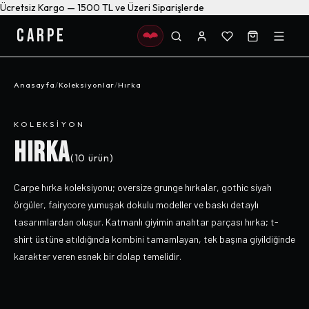
Ücretsiz Kargo — 1500 TL ve Üzeri Siparişlerde
CARPE
Anasayfa
/
Koleksiyonlar
/
Hırka
KOLEKSIYON
HIRKA
(
10
ürün)
Carpe hırka koleksiyonu; oversize grunge hırkalar, gothic siyah
örgüler, fairycore yumuşak dokulu modeller ve baskı detaylı
tasarımlardan oluşur. Katmanlı giyimin anahtar parçası hırka; t-
shirt üstüne atıldığında kombini tamamlayan, tek başına giyildiğinde
karakter veren esnek bir dolap temelidir.