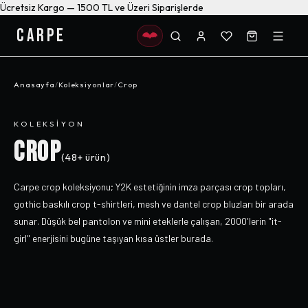
Ücretsiz Kargo — 1500 TL ve Üzeri Siparişlerde
CARPE
Anasayfa
/
Koleksiyonlar
/
Crop
KOLEKSIYON
CROP
(
48+
ürün)
Carpe crop koleksiyonu; Y2K estetiğinin imza parçası crop topları,
gothic baskılı crop t-shirtleri, mesh ve dantel crop bluzları bir arada
sunar. Düşük bel pantolon ve mini eteklerle çalışan, 2000'lerin "it-
girl" enerjisini bugüne taşıyan kısa üstler burada.