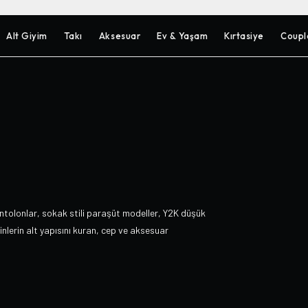
Alt Giyim
Takı
Aksesuar
Ev & Yaşam
Kırtasiye
Coupl
ntolonlar, sokak stili paraşüt modeller, Y2K düşük
nlerin alt yapısını kuran, cep ve aksesuar