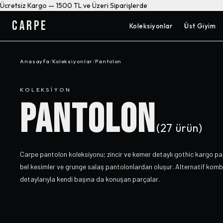
Ücretsiz Kargo — 1500 TL ve Üzeri Siparişlerde
CARPE
Koleksiyonlar
Üst Giyim
Anasayfa
/
Koleksiyonlar
/
Pantolon
KOLEKSIYON
PANTOLON
(
27
ürün)
Carpe pantolon koleksiyonu; zincir ve kemer detaylı gothic kargo pa
bel kesimler ve grunge salaş pantolonlardan oluşur. Alternatif kombi
detaylarıyla kendi başına da konuşan parçalar.