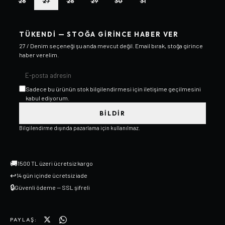
26
27
28
29
30
31
TÜKENDI — STOĞA GIRINCE HABER VER
27 / Denim
seçeneği şu anda mevcut değil. Email bırak, stoğa girince
haber verelim.
Sadece bu ürünün stok bilgilendirmesi için iletişime geçilmesini
kabul ediyorum.
BILDIR
Bilgilendirme dışında pazarlama için kullanılmaz.
🚚
1500 TL üzeri ücretsiz kargo
↩
14 gün içinde ücretsiz iade
🔒
Güvenli ödeme — SSL şifreli
PAYLAŞ: