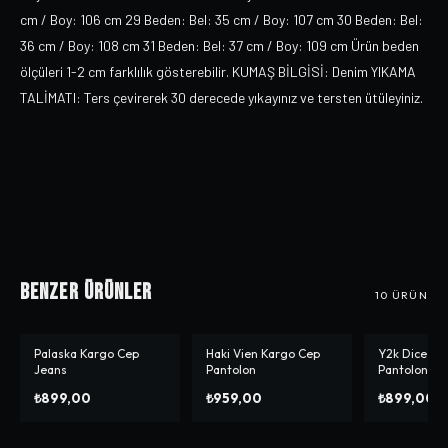
cm / Boy: 106 cm 29 Beden: Bel: 35 cm / Boy: 107 cm 30 Beden: Bel:
36 cm / Boy: 108 cm 31 Beden: Bel: 37 cm / Boy: 109 cm Ürün beden
ölçüleri 1-2 cm farklılık gösterebilir. KUMAŞ BİLGİSİ: Denim YIKAMA
TALİMATI: Ters çevirerek 30 derecede yıkayınız ve tersten ütüleyiniz.
Benzer Ürünler
10
ÜRÜN
Palaska Kargo Cep
Haki Vien Kargo Cep
Y2k Dice Ba
-%
20
Jeans
Pantolon
Pantolon
₺899,00
₺959,00
₺899,00
₺1