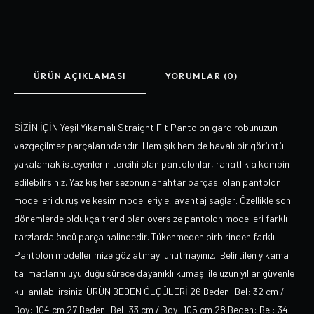
ÜRÜN AÇIKLAMASI
YORUMLAR (0)
SİZİN İÇİN Yeşil Yıkamalı Straight Fit Pantolon gardırobunuzun
vazgeçilmez parçalarındandır. Hem şık hem de havalı bir görüntü
yakalamak isteyenlerin tercihi olan pantolonlar, rahatlıkla kombin
edilebilrsiniz. Yaz kış her sezonun anahtar parçası olan pantolon
modelleri duruş ve kesim modelleriyle, avantaj sağlar. Özellikle son
dönemlerde oldukça trend olan oversize pantolon modelleri farklı
tarzlarda öncü parça halindedir. Tükenmeden birbirinden farklı
Pantolon modellerimize göz atmayı unutmayınız.. Belirtilen yıkama
talımatlarını uyulduğu sürece dayanıklı kumaşı ile uzun yıllar güvenle
kullanılabilirsiniz. ÜRÜN BEDEN ÖLÇÜLERİ 26 Beden: Bel: 32 cm /
Boy: 104 cm 27 Beden: Bel: 33 cm / Boy: 105 cm 28 Beden: Bel: 34