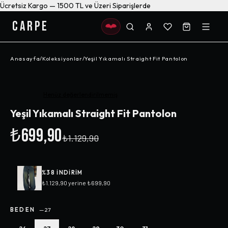
Ücretsiz Kargo — 1500 TL ve Üzeri Siparişlerde
CARPE
Anasayfa
/
Koleksiyonlar
/
Yeşil Yıkamalı Straight Fit Pantolon
-%
38
Henüz değerlendirilmemiş
Yeşil Yıkamalı Straight Fit Pantolon
₺699,90
₺1.129,90
%
38
INDIRIM
₺1.129,90
yerine
₺699,90
BEDEN
—
27