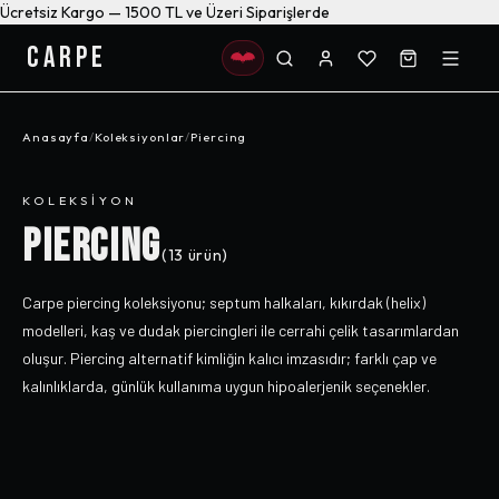
Ücretsiz Kargo — 1500 TL ve Üzeri Siparişlerde
CARPE
Anasayfa
/
Koleksiyonlar
/
Piercing
KOLEKSIYON
PIERCING
(
13
ürün)
Carpe piercing koleksiyonu; septum halkaları, kıkırdak (helix)
modelleri, kaş ve dudak piercingleri ile cerrahi çelik tasarımlardan
oluşur. Piercing alternatif kimliğin kalıcı imzasıdır; farklı çap ve
kalınlıklarda, günlük kullanıma uygun hipoalerjenik seçenekler.