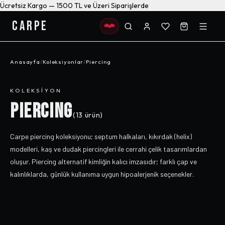
Ücretsiz Kargo — 1500 TL ve Üzeri Siparişlerde
CARPE
Anasayfa
/
Koleksiyonlar
/
Piercing
KOLEKSIYON
PIERCING
(
13
ürün)
Carpe piercing koleksiyonu; septum halkaları, kıkırdak (helix)
modelleri, kaş ve dudak piercingleri ile cerrahi çelik tasarımlardan
oluşur. Piercing alternatif kimliğin kalıcı imzasıdır; farklı çap ve
kalınlıklarda, günlük kullanıma uygun hipoalerjenik seçenekler.