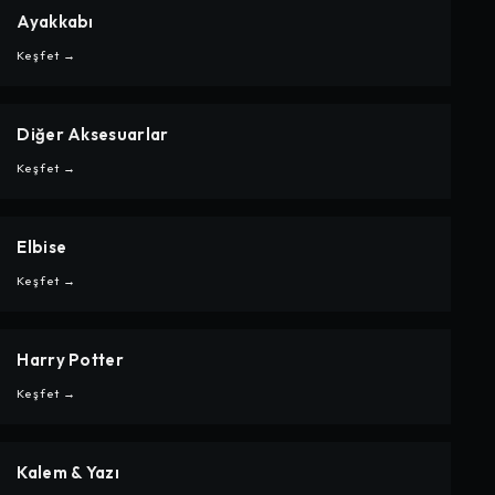
Ayakkabı
CARPE
AYAKKABI
Keşfet →
Diğer Aksesuarlar
CARPE
DIĞER AKSESUARLAR
Keşfet →
Elbise
CARPE
ELBISE
Keşfet →
Harry Potter
CARPE
HARRY POTTER
Keşfet →
Kalem & Yazı
CARPE