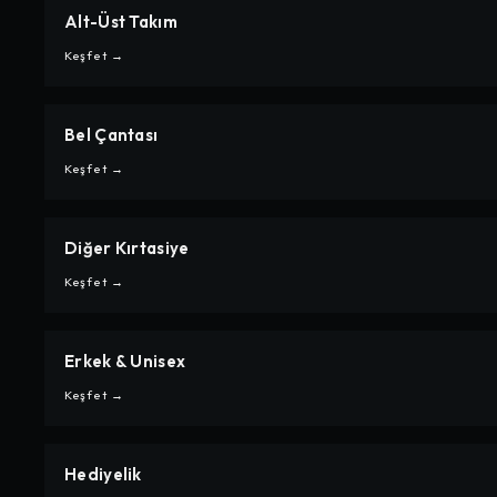
Alt-Üst Takım
CARPE
ALT-ÜST TAKIM
Keşfet →
Bel Çantası
CARPE
BEL ÇANTASI
Keşfet →
Diğer Kırtasiye
CARPE
DIĞER KIRTASIYE
Keşfet →
Erkek & Unisex
CARPE
ERKEK & UNISEX
Keşfet →
Hediyelik
CARPE