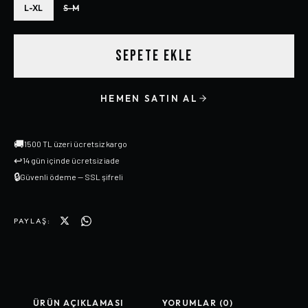
L-XL
S-M
SEPETE EKLE
HEMEN SATIN AL
🚚
1500 TL üzeri ücretsiz kargo
↩
14 gün içinde ücretsiz iade
🔒
Güvenli ödeme — SSL şifreli
PAYLAŞ:
ÜRÜN AÇIKLAMASI
YORUMLAR (0)