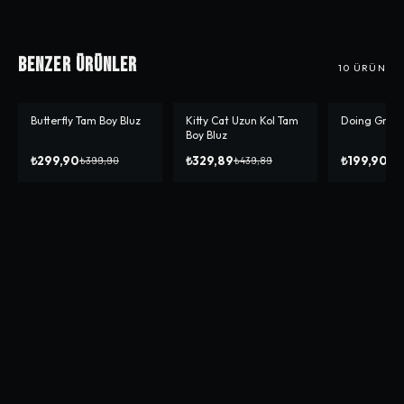
Benzer Ürünler
10
ÜRÜN
Butterfly Tam Boy Bluz
Kitty Cat Uzun Kol Tam
Doing Great
-%
25
-%
25
-%
50
Boy Bluz
₺299,90
₺329,89
₺199,90
₺399,90
₺439,89
₺3