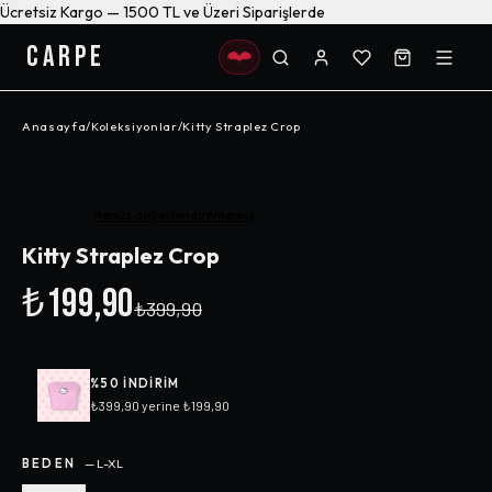
Ücretsiz Kargo — 1500 TL ve Üzeri Siparişlerde
CARPE
Anasayfa
/
Koleksiyonlar
/
Kitty Straplez Crop
-%
50
Henüz değerlendirilmemiş
Kitty Straplez Crop
₺199,90
₺399,90
%
50
INDIRIM
₺399,90
yerine
₺199,90
BEDEN
—
L-XL