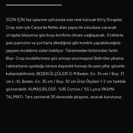
SİZİN İÇİN Yaz aylarının ışıltısında size renk katıcak Kitty Straplez
Crop sizin için Carpe'de Nefes alan yapısı ile vücudunu saracak
straplez bluzumuz gün boyu konforlu olmanı sağlayacak.. Eteklerle,
jean pantolon ve şortlarla dilediğinizi gibi kombin yapabileceğiniz
yepyeni modelimiz sizleri bekliyor. Tükenmeden birbirinden farklı
Bluz- Crop modellerimize göz atmayı unutmayınız! Belirtilen yıkama
talımatlarını uyulduğu sürece dayanıklı kumaşı ile uzun yıllar güvenle
kullanılabilirsiniz. BEDEN ÖLÇÜLERİ S-M Beden: En: 34 cm / Boy: 31
cm L-XL Beden: En: 35 cm / Boy: 32 cm Ürün Ölçüleri 1-2 cm farklılık
gösterebilir. KUMAŞ BİLGİSİ: %95 Cotton / %5 Lycra YIKAMA
TALİMATI: Ters çevirerek 30 derecede yıkayınız, asarak kurutunuz.