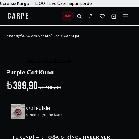
Ücretsiz Kargo — 1500 TL ve Üzeri Siparişlerde
CARPE
Anasayfa
/
Koleksiyonlar
/
Purple Cat Kupa
-%
73
Henüz değerlendirilmemiş
Purple Cat Kupa
₺399,90
₺1.499,90
%
73
INDIRIM
₺1.499,90
yerine
₺399,90
TÜKENDI — STOĞA GIRINCE HABER VER