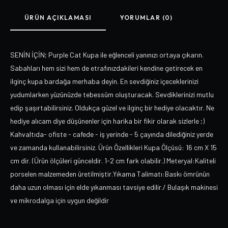
ÜRÜN AÇIKLAMASI
YORUMLAR (0)
SENİN İÇİN; Purple Cat Kupa ile eğlenceli yanınızı ortaya çıkarın.
Sabahları hem sizi hem de etrafınızdakileri kendine getirecek en
ilginç kupa bardağa merhaba deyin. En sevdiğiniz içeceklerinizi
yudumlarken yüzünüzde tebessüm oluşturacak. Sevdiklerinizi mutlu
edip şaşırtabilirsiniz. Oldukça güzel ve ilginç bir hediye olacaktır. Ne
hediye alıcam diye düşünenler için harika bir fikir olarak sizlerle ;)
Kahvaltıda- ofiste - cafede - iş yerinde - 5 çayında dilediğiniz yerde
ve zamanda kullanabilirsiniz. Ürün Özellikleri Kupa Ölçüsü: 16 cm X 15
cm dir. (Ürün ölçüleri günceldir. 1-2 cm fark olabilir.) Meteryal:Kaliteli
porselen malzemeden üretilmiştir.Yıkama Talimatı:Baskı ömrünün
daha uzun olması için elde yıkanması tavsiye edilir./ Bulaşık makinesi
ve mikrodalga için uygun değildir