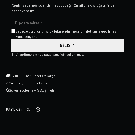
Renkli
seçeneği şu anda mevcut değil. Email bırak, stoğa girince
haber verelim.
Sadece bu ürünün stok bilgilendirmesi için iletişime geçilmesini
kabul ediyorum.
BILDIR
Bilgilendirme dışında pazarlama için kullanılmaz.
🚚
1500 TL üzeri ücretsiz kargo
↩
14 gün içinde ücretsiz iade
🔒
Güvenli ödeme — SSL şifreli
PAYLAŞ: