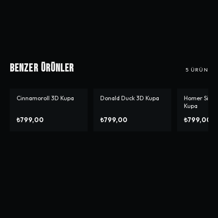
Benzer Ürünler
5
ÜRÜN
Cinnamoroll 3D Kupa
Donald Duck 3D Kupa
Homer Simp
Kupa
₺799,00
₺799,00
₺799,00