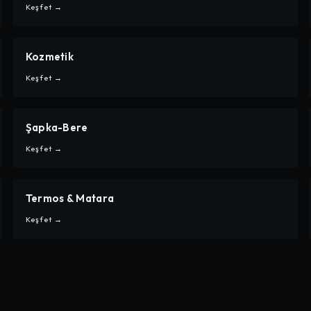
İNDIRIM
Keşfet →
Kozmetik
CARPE
KOZMETIK
Keşfet →
Şapka-Bere
CARPE
ŞAPKA-BERE
Keşfet →
Termos & Matara
CARPE
TERMOS & MATARA
Keşfet →