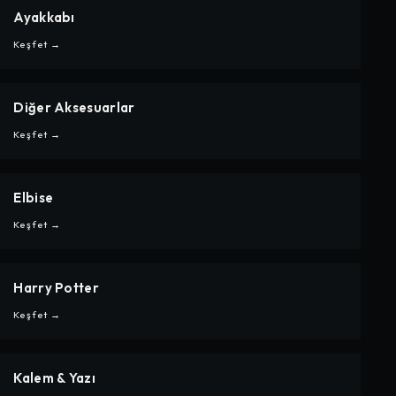
Ayakkabı
CARPE
AYAKKABI
Keşfet →
Diğer Aksesuarlar
CARPE
DIĞER AKSESUARLAR
Keşfet →
Elbise
CARPE
ELBISE
Keşfet →
Harry Potter
CARPE
HARRY POTTER
Keşfet →
Kalem & Yazı
CARPE