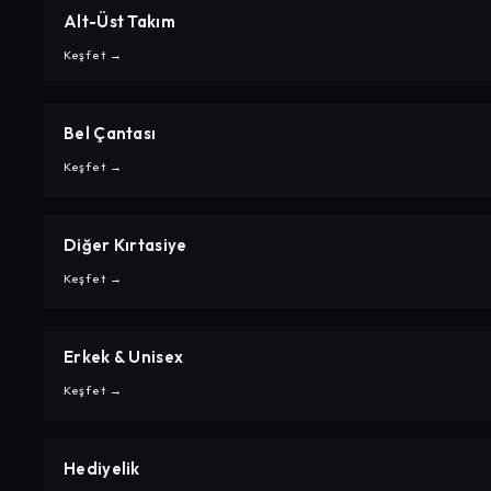
Alt-Üst Takım
CARPE
ALT-ÜST TAKIM
Keşfet →
Bel Çantası
CARPE
BEL ÇANTASI
Keşfet →
Diğer Kırtasiye
CARPE
DIĞER KIRTASIYE
Keşfet →
Erkek & Unisex
CARPE
ERKEK & UNISEX
Keşfet →
Hediyelik
CARPE