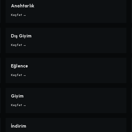
Anahtarlık
CARPE
ANAHTARLIK
Keşfet →
Dış Giyim
CARPE
DIŞ GIYIM
Keşfet →
Eğlence
CARPE
EĞLENCE
Keşfet →
Giyim
CARPE
GIYIM
Keşfet →
İndirim
CARPE