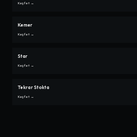
HEDIYELIK
Keşfet →
Kemer
CARPE
KEMER
Keşfet →
Star
CARPE
STAR
Keşfet →
Tekrar Stokta
CARPE
TEKRAR STOKTA
Keşfet →