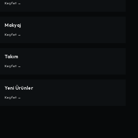
KALEM & YAZI
Keşfet →
Makyaj
CARPE
MAKYAJ
Keşfet →
Takım
CARPE
TAKIM
Keşfet →
Yeni Ürünler
CARPE
YENI ÜRÜNLER
Keşfet →