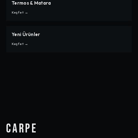
Termos & Matara
CARPE
TERMOS & MATARA
Keşfet →
Yeni Ürünler
CARPE
YENI ÜRÜNLER
Keşfet →
CARPE