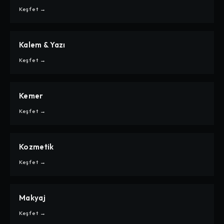
İNDIRIM
Keşfet →
Kalem & Yazı
CARPE
KALEM & YAZI
Keşfet →
Kemer
CARPE
KEMER
Keşfet →
Kozmetik
CARPE
KOZMETIK
Keşfet →
Makyaj
CARPE
MAKYAJ
Keşfet →