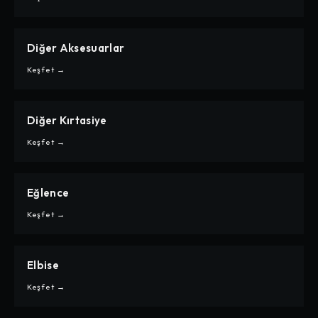
Diğer Aksesuarlar
CARPE
DIĞER AKSESUARLAR
Keşfet →
Diğer Kırtasiye
CARPE
DIĞER KIRTASIYE
Keşfet →
Eğlence
CARPE
EĞLENCE
Keşfet →
Elbise
CARPE
ELBISE
Keşfet →