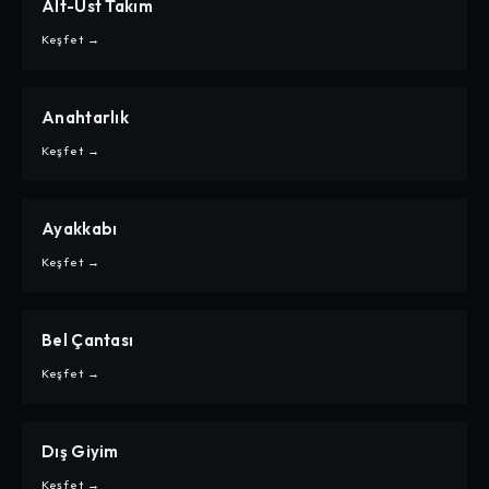
Alt-Üst Takım
CARPE
ALT-ÜST TAKIM
Keşfet →
Anahtarlık
CARPE
ANAHTARLIK
Keşfet →
Ayakkabı
CARPE
AYAKKABI
Keşfet →
Bel Çantası
CARPE
BEL ÇANTASI
Keşfet →
Dış Giyim
CARPE
DIŞ GIYIM
Keşfet →