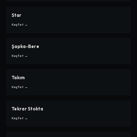
Star
CARPE
STAR
Keşfet →
Şapka-Bere
CARPE
ŞAPKA-BERE
Keşfet →
Takım
CARPE
TAKIM
Keşfet →
Tekrar Stokta
CARPE
TEKRAR STOKTA
Keşfet →