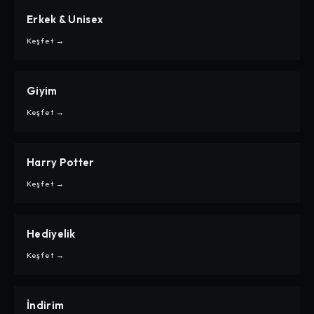
Erkek & Unisex
CARPE
ERKEK & UNISEX
Keşfet →
Giyim
CARPE
GIYIM
Keşfet →
Harry Potter
CARPE
HARRY POTTER
Keşfet →
Hediyelik
CARPE
HEDIYELIK
Keşfet →
İndirim
CARPE