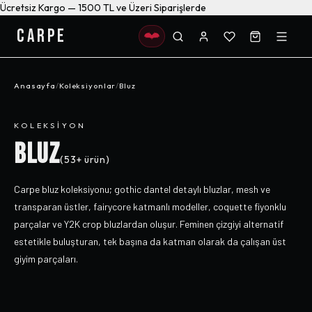
Ücretsiz Kargo — 1500 TL ve Üzeri Siparişlerde
CARPE
Anasayfa
/
Koleksiyonlar
/
Bluz
KOLEKSIYON
BLUZ
(
53+
ürün)
Carpe bluz koleksiyonu; gothic dantel detaylı bluzlar, mesh ve
transparan üstler, fairycore katmanlı modeller, coquette fiyonklu
parçalar ve Y2K crop bluzlardan oluşur. Feminen çizgiyi alternatif
estetikle buluşturan, tek başına da katman olarak da çalışan üst
giyim parçaları.