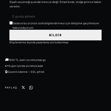
Siyah
seçeneği şu anda mevcut değil. Email bırak, stoğa girince haber
verelim.
Sadece bu ürünün stok bilgilendirmesi için iletişime geçilmesini
kabul ediyorum.
BILDIR
Bilgilendirme dışında pazarlama için kullanılmaz.
🚚
1500 TL üzeri ücretsiz kargo
↩
14 gün içinde ücretsiz iade
🔒
Güvenli ödeme — SSL şifreli
PAYLAŞ: