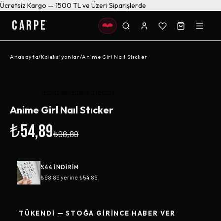
Ücretsiz Kargo — 1500 TL ve Üzeri Siparişlerde
CARPE
Anasayfa
/
Koleksiyonlar
/
Anime Girl Naıl Stıcker
-%
44
Henüz değerlendirilmemiş
Anime Girl Naıl Stıcker
₺54,89
₺98,89
%
44
INDIRIM
₺98,89
yerine
₺54,89
TÜKENDI — STOĞA GIRINCE HABER VER