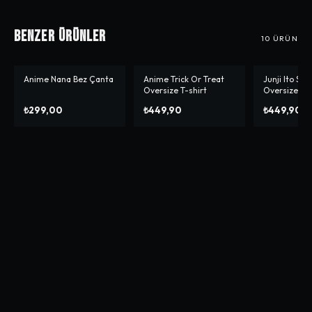
Benzer Ürünler
10
ÜRÜN
Anime Nana Bez Çanta
Anime Trick Or Treat
Junji Ito Soui
Oversize T-shirt
Oversize T-s
₺299,00
₺449,90
₺449,90