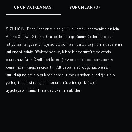
ÜRÜN AÇIKLAMASI
YORUMLAR (0)
SİZİN İÇİN; Tırnak tasarımınıza şıklık eklemek isterseniz sizin için
Anime Girl Naıl Stıcker Carpe'de Hoş görünümlü elleriniz olsun
istiyorsanız, güzel bir oje sürüp sonrasında bu taşlı tırnak süslerini
kullanabilirsiniz. Böylece harika, kibar bir görüntü elde etmiş
olursunuz. Ürün Özellikleri İstediğiniz deseni önce kesin, sonra
kenarından kağıdını çıkartın. Alt tabana sürdüğünüz ojenizin
kuruduğuna emin olduktan sonra, tırnak stıckerı dilediğiniz gibi
yerleştirebilirsiniz. İşlem sonunda üzerine şeffaf oje
uygulayabilirsiniz. Tırnak stıckerını sabitler.