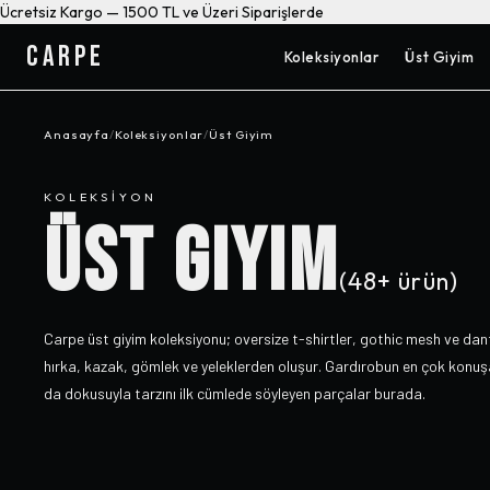
Ücretsiz Kargo — 1500 TL ve Üzeri Siparişlerde
CARPE
Koleksiyonlar
Üst Giyim
Anasayfa
/
Koleksiyonlar
/
Üst Giyim
KOLEKSIYON
ÜST GIYIM
(
48+
ürün)
Carpe üst giyim koleksiyonu; oversize t-shirtler, gothic mesh ve dant
hırka, kazak, gömlek ve yeleklerden oluşur. Gardırobun en çok konuş
da dokusuyla tarzını ilk cümlede söyleyen parçalar burada.