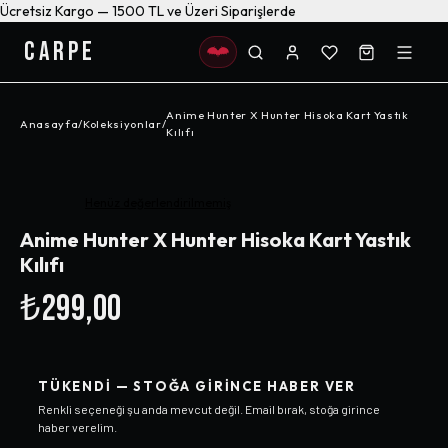
Ücretsiz Kargo — 1500 TL ve Üzeri Siparişlerde
CARPE
Anime Hunter X Hunter Hisoka Kart Yastık
Anasayfa
/
Koleksiyonlar
/
Kılıfı
Henüz değerlendirilmemiş
Anime Hunter X Hunter Hisoka Kart Yastık
Kılıfı
₺299,00
TÜKENDI — STOĞA GIRINCE HABER VER
Renkli
seçeneği şu anda mevcut değil. Email bırak, stoğa girince
haber verelim.