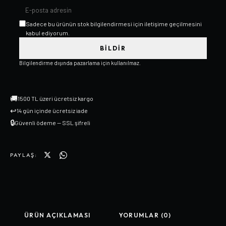
Sadece bu ürünün stok bilgilendirmesi için iletişime geçilmesini
kabul ediyorum.
BILDIR
Bilgilendirme dışında pazarlama için kullanılmaz.
🚚
1500 TL üzeri ücretsiz kargo
↩
14 gün içinde ücretsiz iade
🔒
Güvenli ödeme — SSL şifreli
PAYLAŞ:
ÜRÜN AÇIKLAMASI
YORUMLAR (0)