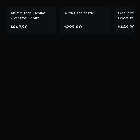
Anime Itachi Uchiha
Alien Face Yastık
One Piece C
Oversize T-shirt
Oversize T-s
₺449,90
₺299,00
₺449,90