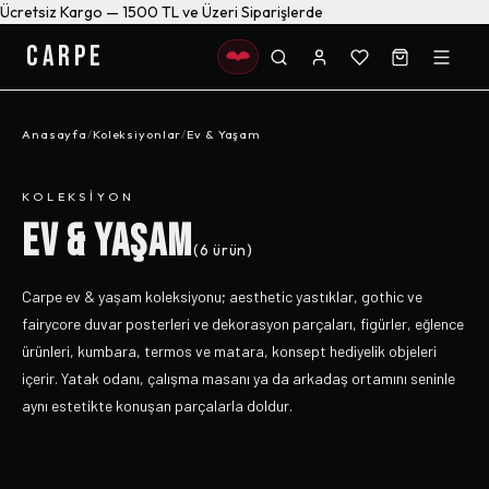
Ücretsiz Kargo — 1500 TL ve Üzeri Siparişlerde
CARPE
Anasayfa
/
Koleksiyonlar
/
Ev & Yaşam
KOLEKSIYON
EV & YAŞAM
(
6
ürün)
Carpe ev & yaşam koleksiyonu; aesthetic yastıklar, gothic ve
fairycore duvar posterleri ve dekorasyon parçaları, figürler, eğlence
ürünleri, kumbara, termos ve matara, konsept hediyelik objeleri
içerir. Yatak odanı, çalışma masanı ya da arkadaş ortamını seninle
aynı estetikte konuşan parçalarla doldur.