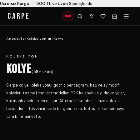
Ücretsiz Kargo — 1500 TL ve Üzeri Siparişlerde
CARPE
Anasayfa
/
Koleksiyonlar
/
Kolye
KOLEKSIYON
KOLYE
(
58+
ürün)
Carpe kolye koleksiyonu; gothic pentagram, haç ve ay motifli
kolyeler, tasma (choker) modeller, Y2K kelebek ve yıldız kolyeler,
katmanlı zincirlerden oluşur. Alternatif kombinin imza noktası
boyundur — tek zincir sade bir gönderme, katmanlı kombinasyon
tam bir manifesto.