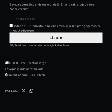
Beyaz
seçeneği şu anda mevcut değil. Email bırak, stoğa girince
haber verelim.
Sadece bu ürünün stok bilgilendirmesi için iletişime geçilmesini
kabul ediyorum.
BILDIR
Bilgilendirme dışında pazarlama için kullanılmaz.
🚚
1500 TL üzeri ücretsiz kargo
↩
14 gün içinde ücretsiz iade
🔒
Güvenli ödeme — SSL şifreli
PAYLAŞ: