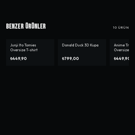
Benzer Ürünler
10
ÜRÜN
Junji Ito Tomies
Donald Duck 3D Kupa
Anime Trick 
Oversize T-shirt
Oversize T-s
₺449,90
₺799,00
₺449,90