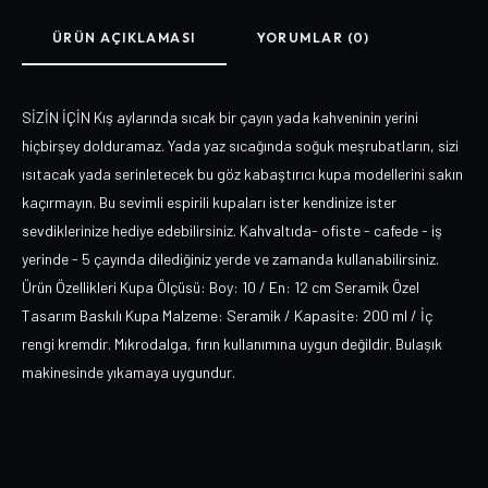
ÜRÜN AÇIKLAMASI
YORUMLAR (0)
SİZİN İÇİN Kış aylarında sıcak bir çayın yada kahveninin yerini
hiçbirşey dolduramaz. Yada yaz sıcağında soğuk meşrubatların, sizi
ısıtacak yada serinletecek bu göz kabaştırıcı kupa modellerini sakın
kaçırmayın. Bu sevimli espirili kupaları ister kendinize ister
sevdiklerinize hediye edebilirsiniz. Kahvaltıda- ofiste - cafede - iş
yerinde - 5 çayında dilediğiniz yerde ve zamanda kullanabilirsiniz.
Ürün Özellikleri Kupa Ölçüsü: Boy: 10 / En: 12 cm Seramik Özel
Tasarım Baskılı Kupa Malzeme: Seramik / Kapasite: 200 ml / İç
rengi kremdir. Mıkrodalga, fırın kullanımına uygun değildir. Bulaşık
makinesinde yıkamaya uygundur.