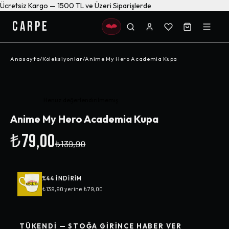
Ücretsiz Kargo — 1500 TL ve Üzeri Siparişlerde
CARPE
Anasayfa
/
Koleksiyonlar
/
Anime My Hero Academia Kupa
-%
44
Henüz değerlendirilmemiş
Anime My Hero Academia Kupa
₺79,00
₺139,90
%
44
INDIRIM
₺139,90
yerine
₺79,00
TÜKENDI — STOĞA GIRINCE HABER VER