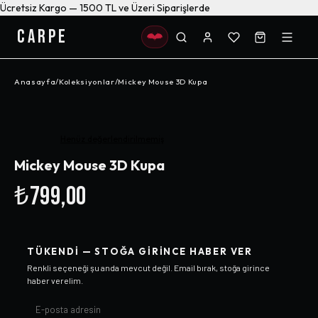
Ücretsiz Kargo — 1500 TL ve Üzeri Siparişlerde
CARPE
Anasayfa
/
Koleksiyonlar
/
Mickey Mouse 3D Kupa
Henüz değerlendirilmemiş
Mickey Mouse 3D Kupa
₺799,00
TÜKENDI — STOĞA GIRINCE HABER VER
Renkli
seçeneği şu anda mevcut değil. Email bırak, stoğa girince
haber verelim.