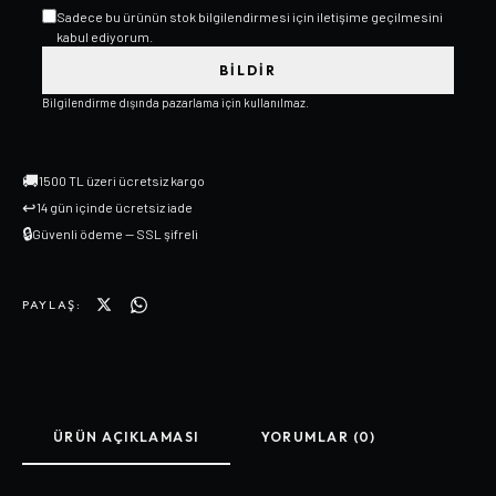
Sadece bu ürünün stok bilgilendirmesi için iletişime geçilmesini
kabul ediyorum.
BILDIR
Bilgilendirme dışında pazarlama için kullanılmaz.
🚚
1500 TL üzeri ücretsiz kargo
↩
14 gün içinde ücretsiz iade
🔒
Güvenli ödeme — SSL şifreli
PAYLAŞ:
ÜRÜN AÇIKLAMASI
YORUMLAR (0)