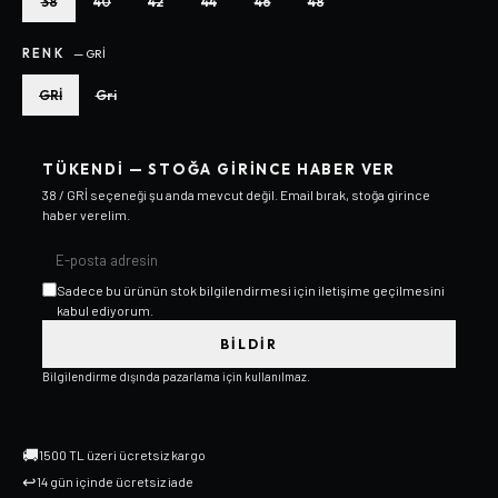
38
40
42
44
46
48
RENK
—
GRİ
GRİ
Gri
TÜKENDI — STOĞA GIRINCE HABER VER
38 / GRİ
seçeneği şu anda mevcut değil. Email bırak, stoğa girince
haber verelim.
Sadece bu ürünün stok bilgilendirmesi için iletişime geçilmesini
kabul ediyorum.
BILDIR
Bilgilendirme dışında pazarlama için kullanılmaz.
🚚
1500 TL üzeri ücretsiz kargo
↩
14 gün içinde ücretsiz iade