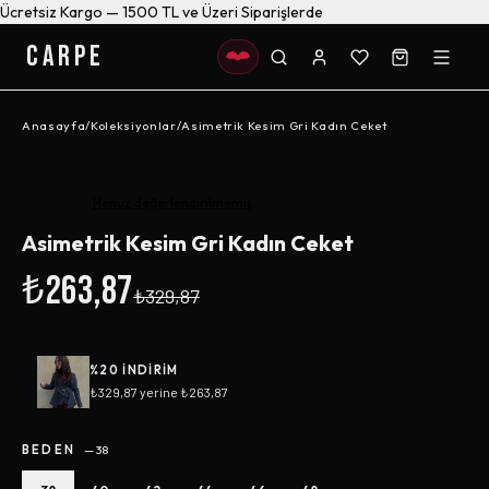
Ücretsiz Kargo — 1500 TL ve Üzeri Siparişlerde
CARPE
Anasayfa
/
Koleksiyonlar
/
Asimetrik Kesim Gri Kadın Ceket
-%
20
Henüz değerlendirilmemiş
Asimetrik Kesim Gri Kadın Ceket
₺263,87
₺329,87
%
20
INDIRIM
₺329,87
yerine
₺263,87
BEDEN
—
38