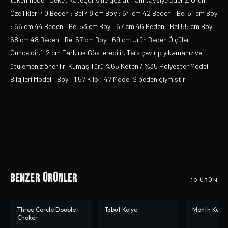
Özellikleri 40 Beden : Bel 48 cm Boy : 64 cm 42 Beden : Bel 51 cm Boy
: 66 cm 44 Beden : Bel 53 cm Boy : 67 cm 46 Beden : Bel 55 cm Boy :
68 cm 48 Beden : Bel 57 cm Boy : 69 cm Ürün Beden Ölçüleri
Günceldir.1-2 cm Farklılık Gösterebilir. Ters çevirip yıkamanız ve
ütülemeniz önerilir. Kumaş Türü %65 Keten / %35 Polyester Model
Bilgileri Model : Boy : 1.57 Kilo : 47 Model S beden giymiştir.
Benzer Ürünler
10
ÜRÜN
Three Cercle Double
Tabut Kolye
Month Küpe
-%
50
Choker