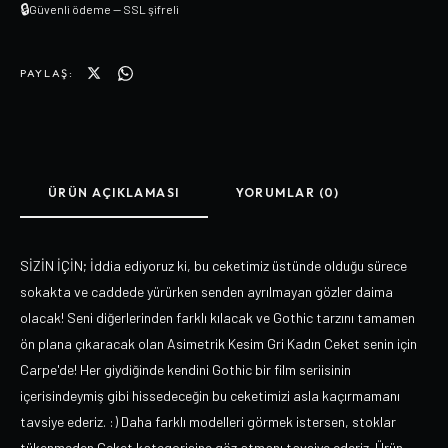
🔒
Güvenli ödeme — SSL şifreli
PAYLAŞ:
ÜRÜN AÇIKLAMASI
YORUMLAR (0)
SİZİN İÇİN; İddia ediyoruz ki, bu ceketimiz üstünde olduğu sürece
sokakta ve caddede yürürken senden ayrılmayan gözler daima
olacak! Seni diğerlerinden farklı kılacak ve Gothic tarzını tamamen
ön plana çıkaracak olan Asimetrik Kesim Gri Kadın Ceket senin için
Carpe'de! Her giydiğinde kendini Gothic bir film seriisinin
içerisindeymiş gibi hissedeceğin bu ceketimizi asla kaçırmamanı
tavsiye ederiz. :) Daha farklı modelleri görmek istersen, stoklar
tükenmeden Ceket kategorisine göz atmanı tavsiye ederiz. Ürün