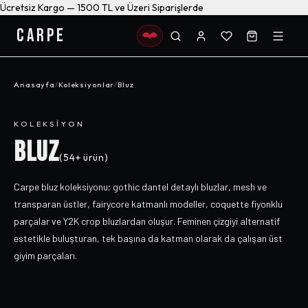
Ücretsiz Kargo — 1500 TL ve Üzeri Siparişlerde
CARPE
Anasayfa
/
Koleksiyonlar
/
Bluz
KOLEKSIYON
BLUZ
(
54+
ürün)
Carpe bluz koleksiyonu; gothic dantel detaylı bluzlar, mesh ve
transparan üstler, fairycore katmanlı modeller, coquette fiyonklu
parçalar ve Y2K crop bluzlardan oluşur. Feminen çizgiyi alternatif
estetikle buluşturan, tek başına da katman olarak da çalışan üst
giyim parçaları.