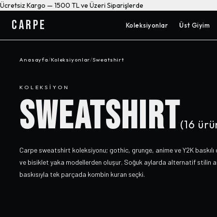
Ücretsiz Kargo — 1500 TL ve Üzeri Siparişlerde
CARPE
Koleksiyonlar
Üst Giyim
Anasayfa
/
Koleksiyonlar
/
Sweatshirt
KOLEKSIYON
SWEATSHIRT
(
16
ürü
Carpe sweatshirt koleksiyonu; gothic, grunge, anime ve Y2K baskılı 
ve bisiklet yaka modellerden oluşur. Soğuk aylarda alternatif stilin an
baskısıyla tek parçada kombin kuran seçki.