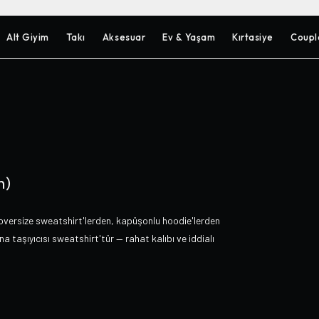
Alt Giyim
Takı
Aksesuar
Ev & Yaşam
Kırtasiye
Coupl
n)
oversize sweatshirt'lerden, kapüşonlu hoodie'lerden
a taşıyıcısı sweatshirt'tür — rahat kalıbı ve iddialı