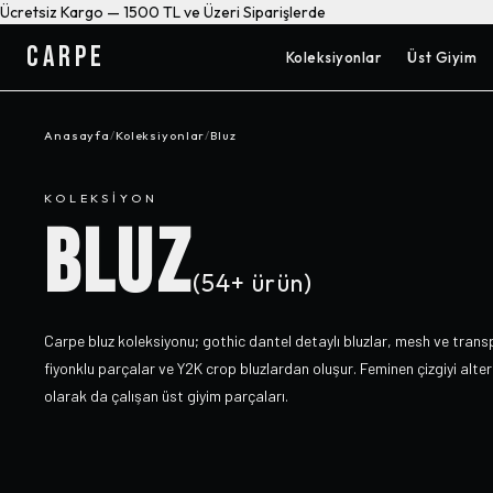
Ücretsiz Kargo — 1500 TL ve Üzeri Siparişlerde
CARPE
Koleksiyonlar
Üst Giyim
Anasayfa
/
Koleksiyonlar
/
Bluz
KOLEKSIYON
BLUZ
(
54+
ürün)
Carpe bluz koleksiyonu; gothic dantel detaylı bluzlar, mesh ve trans
fiyonklu parçalar ve Y2K crop bluzlardan oluşur. Feminen çizgiyi alt
olarak da çalışan üst giyim parçaları.