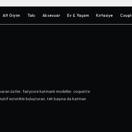
Alt Giyim
Takı
Aksesuar
Ev & Yaşam
Kırtasiye
Coupl
paran üstler, fairycore katmanlı modeller, coquette
ernatif estetikle buluşturan, tek başına da katman