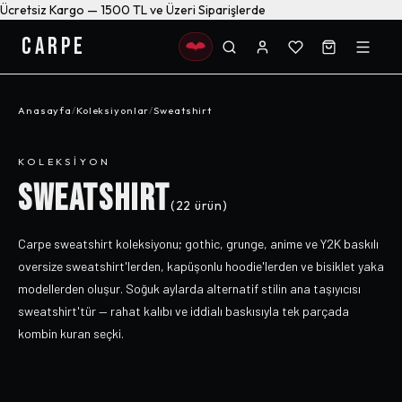
Ücretsiz Kargo — 1500 TL ve Üzeri Siparişlerde
CARPE
Anasayfa
/
Koleksiyonlar
/
Sweatshirt
KOLEKSIYON
SWEATSHIRT
(
22
ürün)
Carpe sweatshirt koleksiyonu; gothic, grunge, anime ve Y2K baskılı
oversize sweatshirt'lerden, kapüşonlu hoodie'lerden ve bisiklet yaka
modellerden oluşur. Soğuk aylarda alternatif stilin ana taşıyıcısı
sweatshirt'tür — rahat kalıbı ve iddialı baskısıyla tek parçada
kombin kuran seçki.