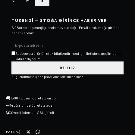
L
M
S
TÜKENDI — STOĞA GIRINCE HABER VER
S / Bordo
seçeneği şu anda mevcut değil. Email bırak, stoğa girince
haber verelim.
Sadece bu ürünün stok bilgilendirmesi için iletişime geçilmesini
kabul ediyorum.
BILDIR
Bilgilendirme dışında pazarlama için kullanılmaz.
🚚
1500 TL üzeri ücretsiz kargo
↩
14 gün içinde ücretsiz iade
🔒
Güvenli ödeme — SSL şifreli
PAYLAŞ: