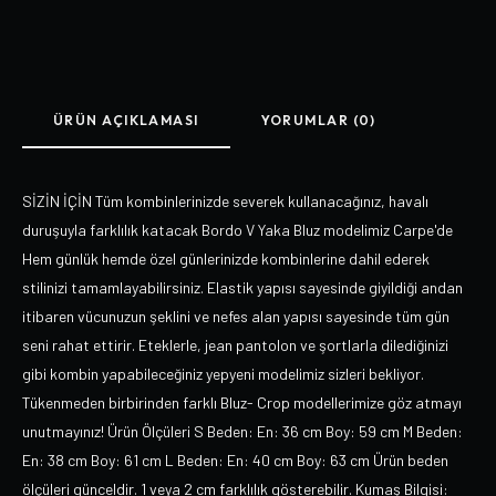
ÜRÜN AÇIKLAMASI
YORUMLAR (0)
SİZİN İÇİN Tüm kombinlerinizde severek kullanacağınız, havalı
duruşuyla farklılık katacak Bordo V Yaka Bluz modelimiz Carpe'de
Hem günlük hemde özel günlerinizde kombinlerine dahil ederek
stilinizi tamamlayabilirsiniz. Elastik yapısı sayesinde giyildiği andan
itibaren vücunuzun şeklini ve nefes alan yapısı sayesinde tüm gün
seni rahat ettirir. Eteklerle, jean pantolon ve şortlarla dilediğinizi
gibi kombin yapabileceğiniz yepyeni modelimiz sizleri bekliyor.
Tükenmeden birbirinden farklı Bluz- Crop modellerimize göz atmayı
unutmayınız! Ürün Ölçüleri S Beden: En: 36 cm Boy: 59 cm M Beden:
En: 38 cm Boy: 61 cm L Beden: En: 40 cm Boy: 63 cm Ürün beden
ölçüleri günceldir. 1 veya 2 cm farklılık gösterebilir. Kumaş Bilgisi: