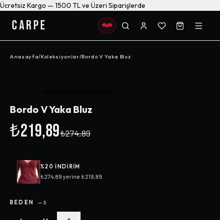
Ücretsiz Kargo — 1500 TL ve Üzeri Siparişlerde
CARPE
Anasayfa
/
Koleksiyonlar
/
Bordo V Yaka Bluz
-%
20
Henüz değerlendirilmemiş
Bordo V Yaka Bluz
₺219,89
₺274,89
%
20
INDIRIM
₺274,89
yerine
₺219,89
BEDEN
—
S