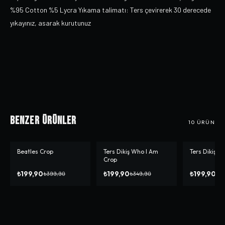
%95 Cotton %5 Lycra Yıkama talimatı: Ters çevirerek 30 derecede
yıkayınız, asarak kurutunuz
Benzer Ürünler
10
ÜRÜN
Beatles Crop
Ters Dikiş Who I Am
Ters Dikiş Si
-%
50
-%
43
-%
50
Crop
₺199,90
₺199,90
₺199,90
₺399,90
₺349,90
₺3