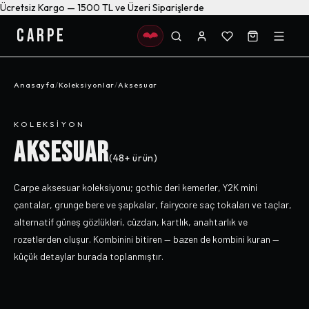
Ücretsiz Kargo — 1500 TL ve Üzeri Siparişlerde
CARPE
Anasayfa
/
Koleksiyonlar
/
Aksesuar
KOLEKSIYON
AKSESUAR
(
48+
ürün)
Carpe aksesuar koleksiyonu; gothic deri kemerler, Y2K mini
çantalar, grunge bere ve şapkalar, fairycore saç tokaları ve taçlar,
alternatif güneş gözlükleri, cüzdan, kartlık, anahtarlık ve
rozetlerden oluşur. Kombinini bitiren — bazen de kombini kuran —
küçük detaylar burada toplanmıştır.