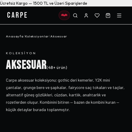
Ücretsiz Kargo — 1500 TL ve Üzeri Siparişlerde
CARPE
Anasayfa
/
Koleksiyonlar
/
Aksesuar
KOLEKSIYON
AKSESUAR
(
48+
ürün)
Carpe aksesuar koleksiyonu; gothic deri kemerler, Y2K mini
çantalar, grunge bere ve şapkalar, fairycore saç tokaları ve taçlar,
alternatif güneş gözlükleri, cüzdan, kartlık, anahtarlık ve
rozetlerden oluşur. Kombinini bitiren — bazen de kombini kuran —
küçük detaylar burada toplanmıştır.