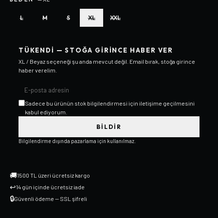
L
M
S
XL
XXL
TÜKENDI — STOĞA GIRINCE HABER VER
XL / Beyaz
seçeneği şu anda mevcut değil. Email bırak, stoğa girince
haber verelim.
Sadece bu ürünün stok bilgilendirmesi için iletişime geçilmesini
kabul ediyorum.
BILDIR
Bilgilendirme dışında pazarlama için kullanılmaz.
🚚
1500 TL üzeri ücretsiz kargo
↩
14 gün içinde ücretsiz iade
🔒
Güvenli ödeme — SSL şifreli