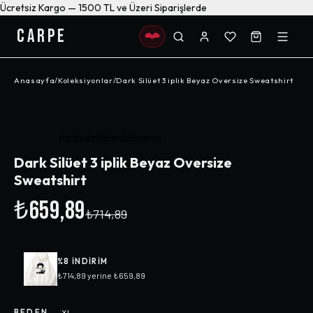
Ücretsiz Kargo — 1500 TL ve Üzeri Siparişlerde
CARPE
Anasayfa
/
Koleksiyonlar
/
Dark Silüet 3 iplik Beyaz Oversize Sweatshirt
-%
8
Henüz değerlendirilmemiş
Dark Silüet 3 iplik Beyaz Oversize
Sweatshirt
₺659,89
₺714,89
%
8
INDIRIM
₺714,89
yerine
₺659,89
BEDEN
—
XL