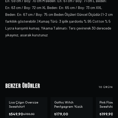
En: 59 cm / Boy: 70 cm M Beden: En: 61 cm / Boy: 71 cm L Beden:
En: 63 cm / Boy: 72 cm XL Beden: En: 65 cm / Boy: 73 cm XXL
Beden: En: 67 cm / Boy: 75 cm Beden Ölçüleri Güncel Ölçüdür.(1-2 cm
farklılık gösterebilir.) Kumaş Türü: 3 iplik şardonlu % 95 Cotton % 5
Lycra karışımlı kumaş. Yıkama Talimatı: Ters çevirerek 30 derecede
yıkayınız, asarak kurutunuz
Benzer Ürünler
10
ÜRÜN
Lisa Çılgın Oversize
Gothic Witch
Pink Flower 
-%
31
-%
69
Sweatshirt
Pentgagram Yüzük
Sweatshirt
₺549,90
₺179,00
₺199,90
₺799,90
₺6