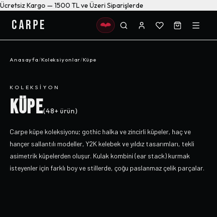
Ücretsiz Kargo — 1500 TL ve Üzeri Siparişlerde
CARPE
Anasayfa
/
Koleksiyonlar
/
Küpe
KOLEKSIYON
KÜPE
(
48+
ürün)
Carpe küpe koleksiyonu; gothic halka ve zincirli küpeler, haç ve
hançer sallantılı modeller, Y2K kelebek ve yıldız tasarımları, tekli
asimetrik küpelerden oluşur. Kulak kombini (ear stack) kurmak
isteyenler için farklı boy ve stillerde, çoğu paslanmaz çelik parçalar.