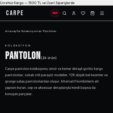
Ücretsiz Kargo — 1500 TL ve Üzeri Siparişlerde
CARPE
Anasayfa
/
Koleksiyonlar
/
Pantolon
KOLEKSIYON
PANTOLON
(
26
ürün)
Carpe pantolon koleksiyonu; zincir ve kemer detaylı gothic kargo
pantolonlar, sokak stili paraşüt modeller, Y2K düşük bel kesimler ve
grunge salaş pantolonlardan oluşur. Alternatif kombinlerin alt
yapısını kuran, cep ve aksesuar detaylarıyla kendi başına da
konuşan parçalar.