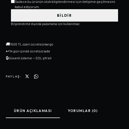
Sadece bu ürünün stok bilgilendirmesi için iletişime geçilmesini
kabul ediyorum.
BILDIR
Bilgilendirme dışında pazarlama için kullanılmaz.
🚚
1500 TL üzeri ücretsiz kargo
↩
14 gün içinde ücretsiz iade
🔒
Güvenli ödeme — SSL şifreli
PAYLAŞ:
ÜRÜN AÇIKLAMASI
YORUMLAR (0)