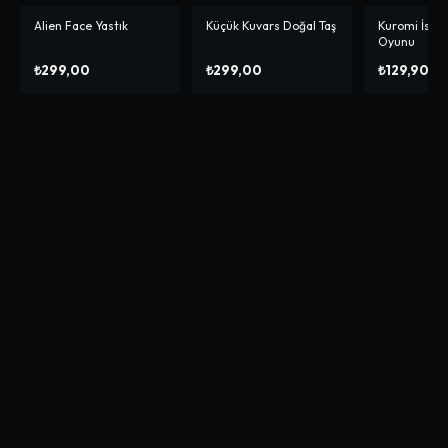
Alien Face Yastık
Küçük Kuvars Doğal Taş
Kuromi İskam
-%
67
Oyunu
₺299,00
₺299,00
₺129,90
₺38