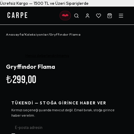
Ücretsiz Kargo — 1500 TL ve Üzeri Siparişlerde
CARPE
Anasayfa
/
Koleksiyonlar
/
Gryffındor Flama
Henüz değerlendirilmemiş
Gryffındor Flama
₺299,00
TÜKENDI — STOĞA GIRINCE HABER VER
Kırmızı
seçeneği şu anda mevcut değil. Email bırak, stoğa girince
haber verelim.