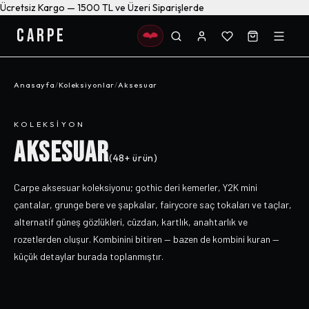
Ücretsiz Kargo — 1500 TL ve Üzeri Siparişlerde
CARPE
Anasayfa
/
Koleksiyonlar
/
Aksesuar
KOLEKSIYON
AKSESUAR
(
48+
ürün)
Carpe aksesuar koleksiyonu; gothic deri kemerler, Y2K mini
çantalar, grunge bere ve şapkalar, fairycore saç tokaları ve taçlar,
alternatif güneş gözlükleri, cüzdan, kartlık, anahtarlık ve
rozetlerden oluşur. Kombinini bitiren — bazen de kombini kuran —
küçük detaylar burada toplanmıştır.