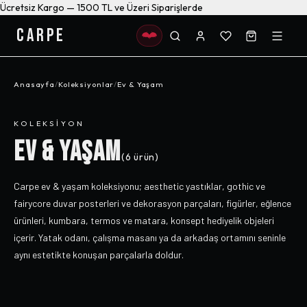
Ücretsiz Kargo — 1500 TL ve Üzeri Siparişlerde
CARPE
Anasayfa
/
Koleksiyonlar
/
Ev & Yaşam
KOLEKSIYON
EV & YAŞAM
(
6
ürün)
Carpe ev & yaşam koleksiyonu; aesthetic yastıklar, gothic ve
fairycore duvar posterleri ve dekorasyon parçaları, figürler, eğlence
ürünleri, kumbara, termos ve matara, konsept hediyelik objeleri
içerir. Yatak odanı, çalışma masanı ya da arkadaş ortamını seninle
aynı estetikte konuşan parçalarla doldur.