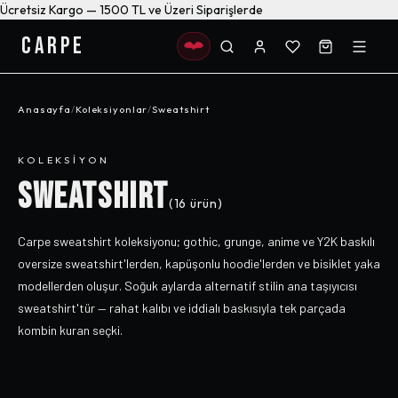
Ücretsiz Kargo — 1500 TL ve Üzeri Siparişlerde
CARPE
Anasayfa
/
Koleksiyonlar
/
Sweatshirt
KOLEKSIYON
SWEATSHIRT
(
16
ürün)
Carpe sweatshirt koleksiyonu; gothic, grunge, anime ve Y2K baskılı
oversize sweatshirt'lerden, kapüşonlu hoodie'lerden ve bisiklet yaka
modellerden oluşur. Soğuk aylarda alternatif stilin ana taşıyıcısı
sweatshirt'tür — rahat kalıbı ve iddialı baskısıyla tek parçada
kombin kuran seçki.