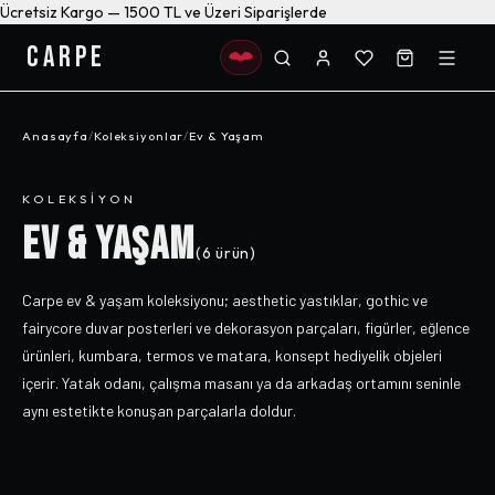
Ücretsiz Kargo — 1500 TL ve Üzeri Siparişlerde
CARPE
Anasayfa
/
Koleksiyonlar
/
Ev & Yaşam
KOLEKSIYON
EV & YAŞAM
(
6
ürün)
Carpe ev & yaşam koleksiyonu; aesthetic yastıklar, gothic ve
fairycore duvar posterleri ve dekorasyon parçaları, figürler, eğlence
ürünleri, kumbara, termos ve matara, konsept hediyelik objeleri
içerir. Yatak odanı, çalışma masanı ya da arkadaş ortamını seninle
aynı estetikte konuşan parçalarla doldur.