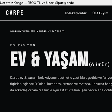
Ücretsiz Kargo — 1500 TL ve Üzeri Siparişlerde
CARPE
Koleksiyonlar
Üst Giyim
Anasayfa
/
Koleksiyonlar
/
Ev & Yaşam
KOLEKSIYON
EV & YAŞAM
(
6
ürün)
Carpe ev & yaşam koleksiyonu; aesthetic yastıklar, gothic ve fairyc
figürler, eğlence ürünleri, kumbara, termos ve matara, konsept hediye
da arkadaş ortamını seninle aynı estetikte konuşan parçalarla doldu