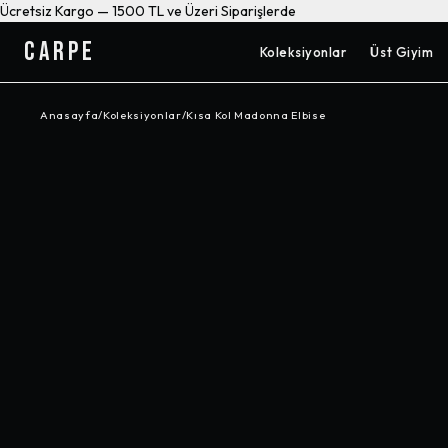
Ücretsiz Kargo — 1500 TL ve Üzeri Siparişlerde
CARPE
Koleksiyonlar
Üst Giyim
Anasayfa
/
Koleksiyonlar
/
Kısa Kol Madonna Elbise
-%
50