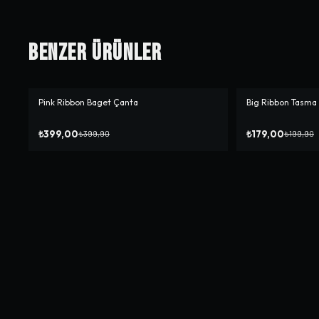
Benzer Ürünler
Pink Ribbon Baget Çanta
Big Ribbon Tasma 
-%
0
-%
10
₺399,00
₺179,00
₺399,90
₺199,90