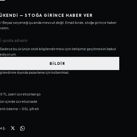
ÜKENDI — STOĞA GIRINCE HABER VER
 / Beyaz
seçeneği şu anda mevcut değil. Email bırak, stoğa girince haber
relim.
Sadece bu ürünün stok bilgilendirmesi için iletişime geçilmesini kabul
ediyorum.
BILDIR
lgilendirme dışında pazarlama için kullanılmaz.
0 TL üzeri ücretsiz kargo
gün içinde ücretsiz iade
nli ödeme — SSL şifreli
AŞ: