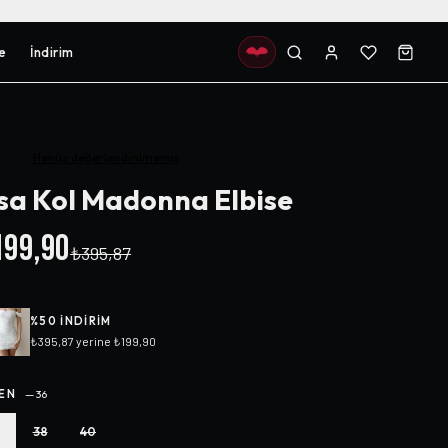
e
İndirim
Henüz değerlendirilmemiş
sa Kol Madonna Elbise
99,90
₺395,87
%
50
INDIRIM
₺395,87
yerine
₺199,90
EN
—
36
38
40