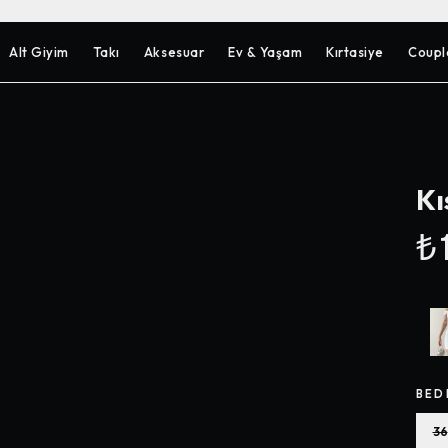
Alt Giyim
Takı
Aksesuar
Ev & Yaşam
Kırtasiye
Coupl
Kı
₺1
BED
36