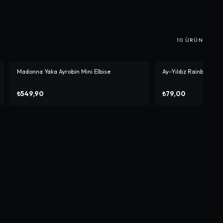
10
ÜRÜN
Madonna Yaka Ayrobin Mini Elbise
Ay-Yıldız Rainbow Pie
₺549,90
₺79,00