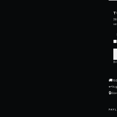
T
36
ve
Bi
🚚
150
↩
14 
🔒
Güve
PAYL