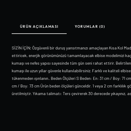
ÜRÜN AÇIKLAMASI
YORUMLAR (0)
SİZİN İÇİN; Özgüvenli bir duruş yansıtmanızı amaçlayan Kısa Kol Ma
ettiricek, enerjik görünümünüzü tamamlayacak elbise modelimizi kaçı
kumaşı ve nefes yapısı sayesinde tüm gün seni rahat ettirir. Belirtile
kumaşı ile uzun yıllar güvenle kullanılabilirsiniz. Farklı ve kaliteli elbi
tükenmeden ışınlanın.. Beden Ölçüleri S Beden: En: 31 cm / Boy: 71 c
cm / Boy: 73 cm Ürün beden ölçüleri günceldir. 1 veya 2 cm farklılık
üretilmiştir. Yıkama talimatı: Ters çevirerek 30 derecede yıkayınız, 