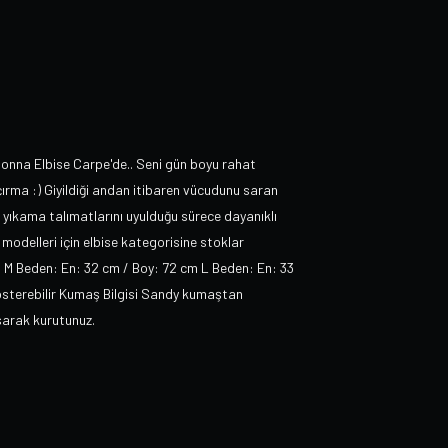
donna Elbise Carpe'de.. Seni gün boyu rahat
rma :) Giyildiği andan itibaren vücudunu saran
n yıkama talımatlarını uyulduğu sürece dayanıklı
se modelleri için elbise kategorisine stoklar
m M Beden: En: 32 cm / Boy: 72 cm L Beden: En: 33
 gösterebilir Kumaş Bilgisi Sandy kumaştan
asarak kurutunuz.