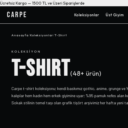
Ücretsiz Kargo — 1500 TL ve Üzeri Siparişlerde
CARPE
Koleksiyonlar
Üst Giyim
Anasayfa
/
Koleksiyonlar
/
T-Shirt
KOLEKSIYON
T-SHIRT
(
48+
ürün)
Carpe t-shirt koleksiyonu; kendi baskımız gothic, anime, grunge ve Y
kalıplar hem kadın hem erkek giyimine uyar; %95 pamuk nefes alan k
Sokak stilinin temel taşı olan grafik tişört arşivimiz her hafta yeni t