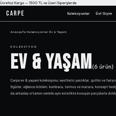
Ücretsiz Kargo — 1500 TL ve Üzeri Siparişlerde
CARPE
Koleksiyonlar
Üst Giyim
Anasayfa
/
Koleksiyonlar
/
Ev & Yaşam
KOLEKSIYON
EV & YAŞAM
(
6
ürün)
Carpe ev & yaşam koleksiyonu; aesthetic yastıklar, gothic ve fairyc
figürler, eğlence ürünleri, kumbara, termos ve matara, konsept hediye
da arkadaş ortamını seninle aynı estetikte konuşan parçalarla doldu