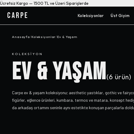
Ücretsiz Kargo — 1500 TL ve Üzeri Siparişlerde
CARPE
Koleksiyonlar
Üst Giyim
Anasayfa
/
Koleksiyonlar
/
Ev & Yaşam
KOLEKSIYON
EV & YAŞAM
(
6
ürün)
Carpe ev & yaşam koleksiyonu; aesthetic yastıklar, gothic ve fairyc
figürler, eğlence ürünleri, kumbara, termos ve matara, konsept hediye
da arkadaş ortamını seninle aynı estetikte konuşan parçalarla doldu