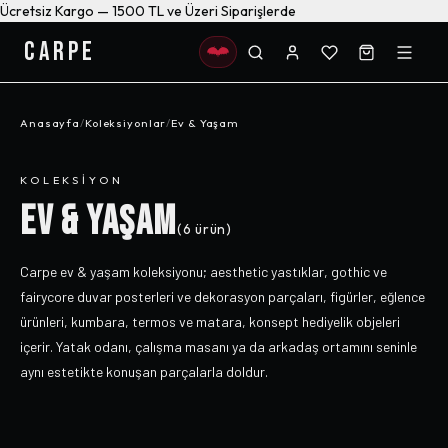
Ücretsiz Kargo — 1500 TL ve Üzeri Siparişlerde
CARPE
Anasayfa
/
Koleksiyonlar
/
Ev & Yaşam
KOLEKSIYON
EV & YAŞAM
(
6
ürün)
Carpe ev & yaşam koleksiyonu; aesthetic yastıklar, gothic ve
fairycore duvar posterleri ve dekorasyon parçaları, figürler, eğlence
ürünleri, kumbara, termos ve matara, konsept hediyelik objeleri
içerir. Yatak odanı, çalışma masanı ya da arkadaş ortamını seninle
aynı estetikte konuşan parçalarla doldur.