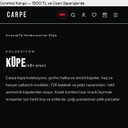
Ücretsiz Kargo — 1500 TL ve Üzeri Siparişlerde
CARPE
Anasayfa
/
Koleksiyonlar
/
Küpe
KOLEKSIYON
KÜPE
(
48+
ürün)
Carpe küpe koleksiyonu; gothic halka ve zincirli küpeler, haç ve
hançer sallantılı modeller, Y2K kelebek ve yıldız tasarımları, tekli
asimetrik küpelerden oluşur. Kulak kombini (ear stack) kurmak
isteyenler için farklı boy ve stillerde, çoğu paslanmaz çelik parçalar.