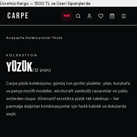
Ücretsiz Kargo — 1500 TL ve Üzeri Siparişlerde
CARPE
Anasayfa
/
Koleksiyonlar
/
Yüzük
KOLEKSIYON
YÜZÜK
(
12
ürün)
Carpe yüzük koleksiyonu; gümüş ton gothic yüzükler, yılan, kurukafa
ve pençe motifli modeller, witchcraft sembollü tasarımlar ve çoklu
setlerden oluşur. Alternatif estetikte yüzük tek takılmaz — her
parmağa dağıtılan kombinasyonlar için farklı kalınlık ve dokularda
seçki.