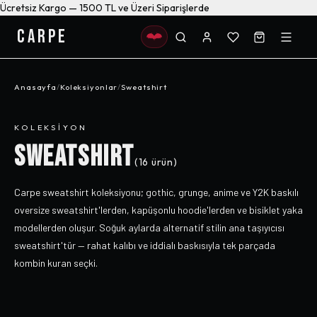
Ücretsiz Kargo — 1500 TL ve Üzeri Siparişlerde
CARPE
Anasayfa
/
Koleksiyonlar
/
Sweatshirt
KOLEKSIYON
SWEATSHIRT
(
16
ürün)
Carpe sweatshirt koleksiyonu; gothic, grunge, anime ve Y2K baskılı
oversize sweatshirt'lerden, kapüşonlu hoodie'lerden ve bisiklet yaka
modellerden oluşur. Soğuk aylarda alternatif stilin ana taşıyıcısı
sweatshirt'tür — rahat kalıbı ve iddialı baskısıyla tek parçada
kombin kuran seçki.