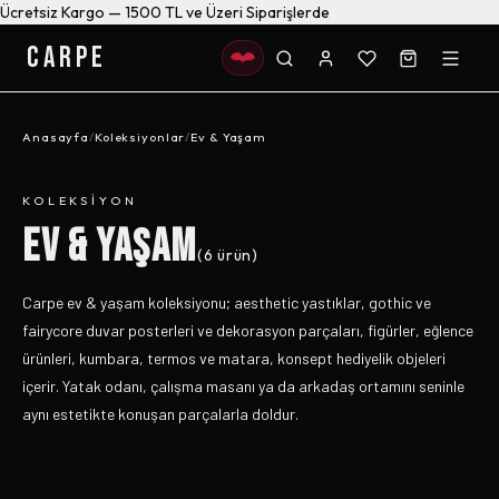
Ücretsiz Kargo — 1500 TL ve Üzeri Siparişlerde
CARPE
Anasayfa
/
Koleksiyonlar
/
Ev & Yaşam
KOLEKSIYON
EV & YAŞAM
(
6
ürün)
Carpe ev & yaşam koleksiyonu; aesthetic yastıklar, gothic ve
fairycore duvar posterleri ve dekorasyon parçaları, figürler, eğlence
ürünleri, kumbara, termos ve matara, konsept hediyelik objeleri
içerir. Yatak odanı, çalışma masanı ya da arkadaş ortamını seninle
aynı estetikte konuşan parçalarla doldur.