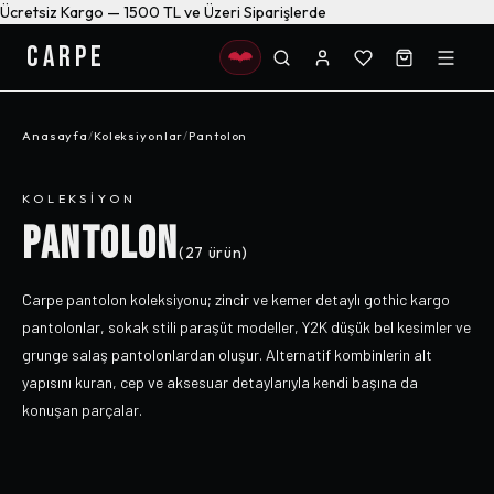
Ücretsiz Kargo — 1500 TL ve Üzeri Siparişlerde
CARPE
Anasayfa
/
Koleksiyonlar
/
Pantolon
KOLEKSIYON
PANTOLON
(
27
ürün)
Carpe pantolon koleksiyonu; zincir ve kemer detaylı gothic kargo
pantolonlar, sokak stili paraşüt modeller, Y2K düşük bel kesimler ve
grunge salaş pantolonlardan oluşur. Alternatif kombinlerin alt
yapısını kuran, cep ve aksesuar detaylarıyla kendi başına da
konuşan parçalar.