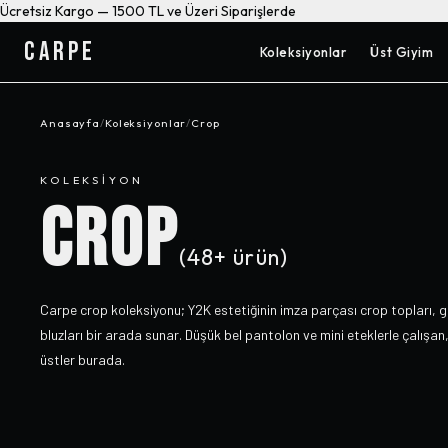
Ücretsiz Kargo — 1500 TL ve Üzeri Siparişlerde
CARPE
Koleksiyonlar
Üst Giyim
Anasayfa
/
Koleksiyonlar
/
Crop
KOLEKSIYON
CROP
(
48+
ürün)
Carpe crop koleksiyonu; Y2K estetiğinin imza parçası crop topları, go
bluzları bir arada sunar. Düşük bel pantolon ve mini eteklerle çalışan, 
üstler burada.