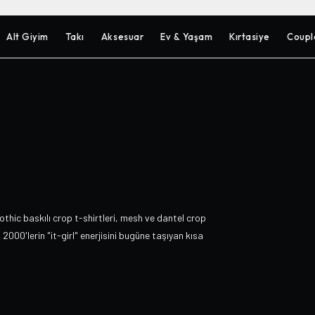
Alt Giyim
Takı
Aksesuar
Ev & Yaşam
Kırtasiye
Coupl
thic baskılı crop t-shirtleri, mesh ve dantel crop
2000'lerin "it-girl" enerjisini bugüne taşıyan kısa