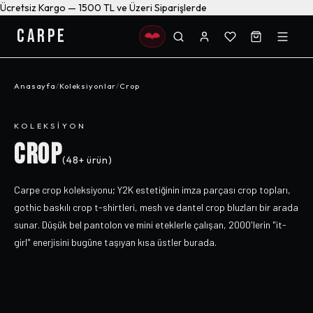
Ücretsiz Kargo — 1500 TL ve Üzeri Siparişlerde
CARPE
Anasayfa
/
Koleksiyonlar
/
Crop
KOLEKSIYON
CROP
(
48+
ürün)
Carpe crop koleksiyonu; Y2K estetiğinin imza parçası crop topları,
gothic baskılı crop t-shirtleri, mesh ve dantel crop bluzları bir arada
sunar. Düşük bel pantolon ve mini eteklerle çalışan, 2000'lerin "it-
girl" enerjisini bugüne taşıyan kısa üstler burada.