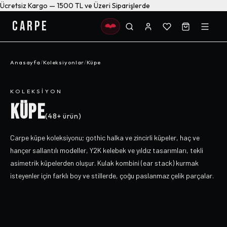
Ücretsiz Kargo — 1500 TL ve Üzeri Siparişlerde
CARPE
Anasayfa
/
Koleksiyonlar
/
Küpe
KOLEKSIYON
KÜPE
(
48+
ürün)
Carpe küpe koleksiyonu; gothic halka ve zincirli küpeler, haç ve
hançer sallantılı modeller, Y2K kelebek ve yıldız tasarımları, tekli
asimetrik küpelerden oluşur. Kulak kombini (ear stack) kurmak
isteyenler için farklı boy ve stillerde, çoğu paslanmaz çelik parçalar.