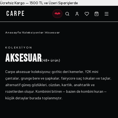
Ücretsiz Kargo — 1500 TL ve Üzeri Siparişlerde
CARPE
Anasayfa
/
Koleksiyonlar
/
Aksesuar
KOLEKSIYON
AKSESUAR
(
48+
ürün)
Carpe aksesuar koleksiyonu; gothic deri kemerler, Y2K mini
çantalar, grunge bere ve şapkalar, fairycore saç tokaları ve taçlar,
alternatif güneş gözlükleri, cüzdan, kartlık, anahtarlık ve
rozetlerden oluşur. Kombinini bitiren — bazen de kombini kuran —
küçük detaylar burada toplanmıştır.